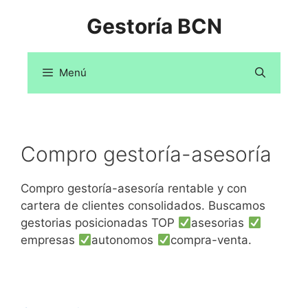
Saltar
Gestoría BCN
al
contenido
Menú
Compro gestoría-asesoría
Compro gestoría-asesoría rentable y con
cartera de clientes consolidados. Buscamos
gestorias posicionadas TOP
asesorias
empresas
autonomos
compra-venta.