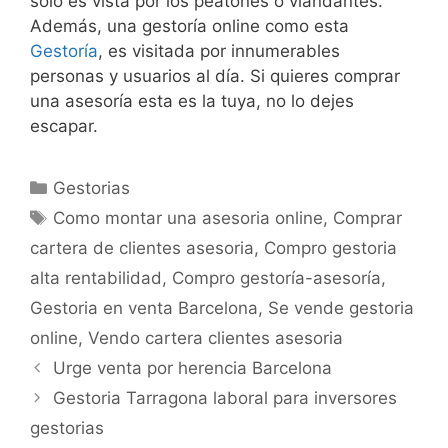
solo es vista por los peatones o viandantes.
Además, una gestoría online como esta
Gestoría
, es visitada por innumerables
personas y usuarios al día. Si quieres comprar
una asesoría esta es la tuya, no lo dejes
escapar.
Categorías
Gestorias
Etiquetas
Como montar una asesoria online
,
Comprar
cartera de clientes asesoria
,
Compro gestoria
alta rentabilidad
,
Compro gestoría-asesoría
,
Gestoria en venta Barcelona
,
Se vende gestoria
online
,
Vendo cartera clientes asesoria
Urge venta por herencia Barcelona
Gestoria Tarragona laboral para inversores
gestorias