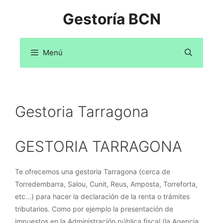
Saltar
Gestoría BCN
al
contenido
Menú
Gestoria Tarragona
GESTORIA TARRAGONA
Te ofrecemos una gestoria Tarragona (cerca de
Torredembarra, Salou, Cunit, Reus, Amposta, Torreforta,
etc…) para hacer la declaración de la renta o trámites
tributarios. Como por ejemplo la presentación de
impuestos en la Administración pública fiscal (la Agencia