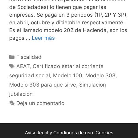
de Sociedades) lo tienen que pagar las
empresas. Se paga en 3 periodos (1P, 2P Y 3P),
en abril, octubre y diciembre respectivamente.
Es el llamado modelo 202 de Hacienda, son los
pagos …
Leer más
Categorías
Fiscalidad
Etiquetas
AEAT
,
Certificado estar al corriente
seguridad social
,
Modelo 100
,
Modelo 303
,
Modelo 303 para que sirve
,
Simulacion
jubilacion
Deja un comentario
Aviso legal y Condiones de uso. Cookies