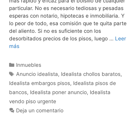
más rápido y eficaz para el bolsillo de cualquier
particular. No es necesario tediosas y pesadas
esperas con notario, hipotecas e inmobiliaria. Y
lo peor de todo, esa comisión que te quita parte
del aliento. Si no es suficiente con los
desorbitados precios de los pisos, luego …
Leer
más
Categorías
Inmuebles
Etiquetas
Anuncio idealista
,
Idealista chollos baratos
,
Idealista embargos pisos
,
Idealista pisos de
bancos
,
Idealista poner anuncio
,
Idealista
vendo piso urgente
Deja un comentario